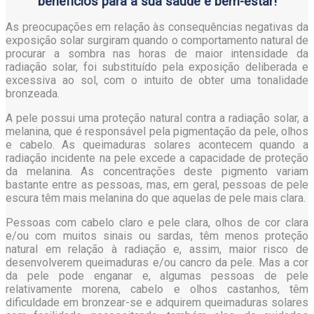
benefícios para a sua saúde e bem-estar!
As preocupações em relação às consequências negativas da
exposição solar surgiram quando o comportamento natural de
procurar a sombra nas horas de maior intensidade da
radiação solar, foi substituído pela exposição deliberada e
excessiva ao sol, com o intuito de obter uma tonalidade
bronzeada.
A pele possui uma proteção natural contra a radiação solar, a
melanina, que é responsável pela pigmentação da pele, olhos
e cabelo. As queimaduras solares acontecem quando a
radiação incidente na pele excede a capacidade de proteção
da melanina. As concentrações deste pigmento variam
bastante entre as pessoas, mas, em geral, pessoas de pele
escura têm mais melanina do que aquelas de pele mais clara.
Pessoas com cabelo claro e pele clara, olhos de cor clara
e/ou com muitos sinais ou sardas, têm menos proteção
natural em relação à radiação e, assim, maior risco de
desenvolverem queimaduras e/ou cancro da pele. Mas a cor
da pele pode enganar e, algumas pessoas de pele
relativamente morena, cabelo e olhos castanhos, têm
dificuldade em bronzear-se e adquirem queimaduras solares