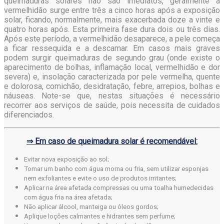
queimaduras solares não são imediatos, geralmente a
vermelhidão surge entre três a cinco horas após a exposição
solar, ficando, normalmente, mais exacerbada doze a vinte e
quatro horas após. Esta primeira fase dura dois ou três dias.
Após este período, a vermelhidão desaparece, a pele começa
a ficar ressequida e a descamar. Em casos mais graves
podem surgir queimaduras de segundo grau (onde existe o
aparecimento de bolhas, inflamação local, vermelhidão e dor
severa) e, insolação caracterizada por pele vermelha, quente
e dolorosa, comichão, desidratação, febre, arrepios, bolhas e
náuseas. Note-se que, nestas situações é necessário
recorrer aos serviços de saúde, pois necessita de cuidados
diferenciados.
⇒ Em caso de queimadura solar é recomendável:
Evitar nova exposição ao sol;
Tomar um banho com água morna ou fria, sem utilizar esponjas
nem exfoliantes e evite o uso de produtos irritantes;
Aplicar na área afetada compressas ou uma toalha humedecidas
com água fria na área afetada;
Não aplicar álcool, manteiga ou óleos gordos;
Aplique loções calmantes e hidrantes sem perfume;