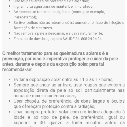
Use roupas largas de preferência de algodão;
Ingira muita água para se manter bem hidratado;
Se necessitar tome um analgésico (como por exemplo,
Paracetamol);
Se tiver bolhas não as rebente, só irá aumentar o risco de infeção e
formação de cicatrizes;
Não remova a pele a descamar, ela cairá naturalmente;
Em caso de dúvida ligue para SAÚDE 24: 808 24 24 24
O melhor tratamento para as queimaduras solares é a
prevenção, por isso é imperativo
proteger e cuidar da pele
antes, durante e depois da exposição solar, para tal
recomenda-se:
Evitar a exposição solar entre as 11 e as 17 horas;
Sempre que andar ao ar livre, usar roupas que evitem a
exposição direta da pele ao sol, particularmente nas
horas de maior incidência solar;
Usar chapéu, de preferência, de abas largas e óculos
que ofereçam proteção contra a radiação;
Usar sempre protetor solar com um índice adequado à
idade e ao tipo de pele, de preferência, igual ou
superior a 30, quinze a trinta minutos antes da