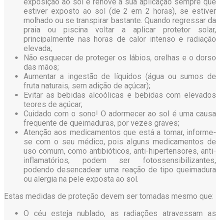
exposição ao sol e renove a sua aplicação sempre que
estiver exposto ao sol (de 2 em 2 horas), se estiver
molhado ou se transpirar bastante. Quando regressar da
praia ou piscina voltar a aplicar protetor solar,
principalmente nas horas de calor intenso e radiação
elevada;
Não esquecer de proteger os lábios, orelhas e o dorso
das mãos;
Aumentar a ingestão de líquidos (água ou sumos de
fruta naturais, sem adição de açúcar);
Evitar as bebidas alcoólicas e bebidas com elevados
teores de açúcar;
Cuidado com o sono! O adormecer ao sol é uma causa
frequente de queimaduras, por vezes graves;
Atenção aos medicamentos que está a tomar, informe-
se com o seu médico, pois alguns medicamentos de
uso comum, como antibióticos, anti-hipertensores, anti-
inflamatórios, podem ser fotossensibilizantes,
podendo desencadear uma reação de tipo queimadura
ou alergia na pele exposta ao sol.
Estas medidas de proteção devem ser tomadas mesmo que:
O céu esteja nublado, as radiações atravessam as