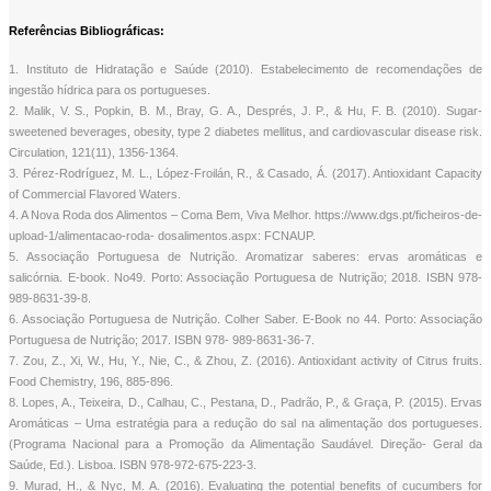
Referências Bibliográficas:
1. Instituto de Hidratação e Saúde (2010). Estabelecimento de recomendações de
ingestão hídrica para os portugueses.
2. Malik, V. S., Popkin, B. M., Bray, G. A., Després, J. P., & Hu, F. B. (2010). Sugar-
sweetened beverages, obesity, type 2 diabetes mellitus, and cardiovascular disease risk.
Circulation, 121(11), 1356-1364.
3. Pérez-Rodríguez, M. L., López-Froilán, R., & Casado, Á. (2017). Antioxidant Capacity
of Commercial Flavored Waters.
4. A Nova Roda dos Alimentos – Coma Bem, Viva Melhor. https://www.dgs.pt/ficheiros-de-
upload-1/alimentacao-roda- dosalimentos.aspx: FCNAUP.
5. Associação Portuguesa de Nutrição. Aromatizar saberes: ervas aromáticas e
salicórnia. E-book. No49. Porto: Associação Portuguesa de Nutrição; 2018. ISBN 978-
989-8631-39-8.
6. Associação Portuguesa de Nutrição. Colher Saber. E-Book no 44. Porto: Associação
Portuguesa de Nutrição; 2017. ISBN 978- 989-8631-36-7.
7. Zou, Z., Xi, W., Hu, Y., Nie, C., & Zhou, Z. (2016). Antioxidant activity of Citrus fruits.
Food Chemistry, 196, 885-896.
8. Lopes, A., Teixeira, D., Calhau, C., Pestana, D., Padrão, P., & Graça, P. (2015). Ervas
Aromáticas – Uma estratégia para a redução do sal na alimentação dos portugueses.
(Programa Nacional para a Promoção da Alimentação Saudável. Direção- Geral da
Saúde, Ed.). Lisboa. ISBN 978-972-675-223-3.
9. Murad, H., & Nyc, M. A. (2016). Evaluating the potential benefits of cucumbers for