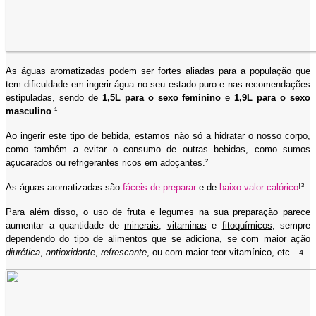
As águas aromatizadas podem ser fortes aliadas para a população que
tem dificuldade em ingerir água no seu estado puro e nas recomendações
estipuladas, sendo de
1,5L para o sexo feminino
e
1,9L para o sexo
masculino
.¹
Ao ingerir este tipo de bebida, estamos não só a hidratar o nosso corpo,
como também a evitar o consumo de outras bebidas, como sumos
açucarados ou refrigerantes ricos em adoçantes.²
As águas aromatizadas são
fáceis de preparar
e de
baixo valor calórico
!³
Para além disso, o uso de fruta e legumes na sua preparação parece
aumentar a quantidade de
minerais
,
vitaminas
e
fitoquímicos
, sempre
dependendo do tipo de alimentos que se adiciona, se com maior ação
diurética
,
antioxidante
,
refrescante
, ou com maior teor vitamínico, etc…
4