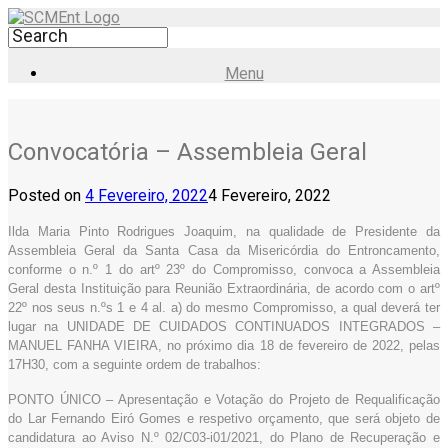
Menu
Convocatória – Assembleia Geral
Posted on
4 Fevereiro, 2022
4 Fevereiro, 2022
Ilda Maria Pinto Rodrigues Joaquim, na qualidade de Presidente da
Assembleia Geral da Santa Casa da Misericórdia do Entroncamento,
conforme o n.º 1 do artº 23º do Compromisso, convoca a Assembleia
Geral desta Instituição para Reunião Extraordinária, de acordo com o artº
22º nos seus n.ºs 1 e 4 al. a) do mesmo Compromisso, a qual deverá ter
lugar na UNIDADE DE CUIDADOS CONTINUADOS INTEGRADOS –
MANUEL FANHA VIEIRA, no próximo dia 18 de fevereiro de 2022, pelas
17H30, com a seguinte ordem de trabalhos:
PONTO ÚNICO – Apresentação e Votação do Projeto de Requalificação
do Lar Fernando Eiró Gomes e respetivo orçamento, que será objeto de
candidatura ao Aviso N.º 02/C03-i01/2021, do Plano de Recuperação e